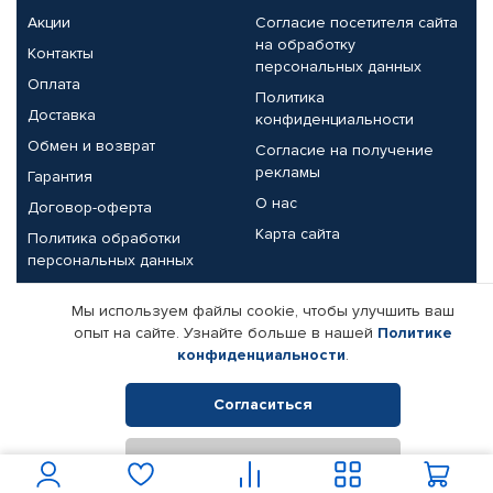
Акции
Согласие посетителя сайта
на обработку
Контакты
персональных данных
Оплата
Политика
Доставка
конфиденциальности
Обмен и возврат
Согласие на получение
рекламы
Гарантия
О нас
Договор-оферта
Карта сайта
Политика обработки
персональных данных
Партнерам
Мы используем файлы cookie, чтобы улучшить ваш
опыт на сайте. Узнайте больше в нашей
Политике
Корпоративным клиентам
Реквизиты компании
конфиденциальности
.
Поставщикам
Согласиться
Отклонить
© КАМАЗ ЦЕНТР ДОНЕЦК, 2015-2026. Все права защищены.
Интернет-магазин автомобильных товаров Автопрофи.