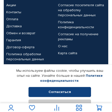
Акции
Согласие посетителя сайта
на обработку
Контакты
персональных данных
Оплата
Политика
Доставка
конфиденциальности
Обмен и возврат
Согласие на получение
рекламы
Гарантия
О нас
Договор-оферта
Карта сайта
Политика обработки
персональных данных
Партнерам
Мы используем файлы cookie, чтобы улучшить ваш
опыт на сайте. Узнайте больше в нашей
Политике
Корпоративным клиентам
Реквизиты компании
конфиденциальности
.
Поставщикам
Согласиться
Отклонить
© КАМАЗ ЦЕНТР ДОНЕЦК, 2015-2026. Все права защищены.
Интернет-магазин автомобильных товаров Автопрофи.