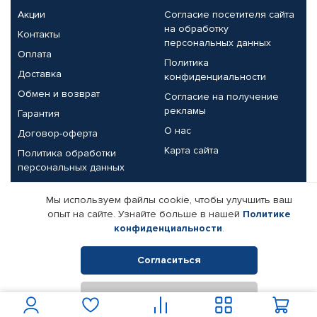
Акции
Согласие посетителя сайта
на обработку
Контакты
персональных данных
Оплата
Политика
Доставка
конфиденциальности
Обмен и возврат
Согласие на получение
рекламы
Гарантия
О нас
Договор-оферта
Карта сайта
Политика обработки
персональных данных
Партнерам
Мы используем файлы cookie, чтобы улучшить ваш
опыт на сайте. Узнайте больше в нашей
Политике
Корпоративным клиентам
Реквизиты компании
конфиденциальности
.
Поставщикам
Согласиться
Отклонить
© КАМАЗ ЦЕНТР ДОНЕЦК, 2015-2026. Все права защищены.
Интернет-магазин автомобильных товаров Автопрофи.