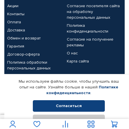
Акции
Согласие посетителя сайта
на обработку
Контакты
персональных данных
Оплата
Политика
Доставка
конфиденциальности
Обмен и возврат
Согласие на получение
рекламы
Гарантия
О нас
Договор-оферта
Карта сайта
Политика обработки
персональных данных
Партнерам
Мы используем файлы cookie, чтобы улучшить ваш
опыт на сайте. Узнайте больше в нашей
Политике
Корпоративным клиентам
Реквизиты компании
конфиденциальности
.
Поставщикам
Согласиться
Отклонить
© КАМАЗ ЦЕНТР ДОНЕЦК, 2015-2026. Все права защищены.
1 900
В корзину
Интернет-магазин автомобильных товаров Автопрофи.