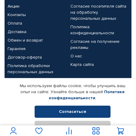
Акции
Согласие посетителя сайта
на обработку
Контакты
персональных данных
Оплата
Политика
Доставка
конфиденциальности
Обмен и возврат
Согласие на получение
рекламы
Гарантия
О нас
Договор-оферта
Карта сайта
Политика обработки
персональных данных
Партнерам
Мы используем файлы cookie, чтобы улучшить ваш
опыт на сайте. Узнайте больше в нашей
Политике
Корпоративным клиентам
Реквизиты компании
конфиденциальности
.
Поставщикам
Согласиться
Отклонить
© КАМАЗ ЦЕНТР ДОНЕЦК, 2015-2026. Все права защищены.
Интернет-магазин автомобильных товаров Автопрофи.