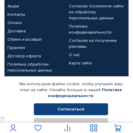
Акции
Согласие посетителя сайта
на обработку
Контакты
персональных данных
Оплата
Политика
Доставка
конфиденциальности
Обмен и возврат
Согласие на получение
рекламы
Гарантия
О нас
Договор-оферта
Карта сайта
Политика обработки
персональных данных
Партнерам
Мы используем файлы cookie, чтобы улучшить ваш
опыт на сайте. Узнайте больше в нашей
Политике
Корпоративным клиентам
Реквизиты компании
конфиденциальности
.
Поставщикам
Согласиться
Отклонить
© КАМАЗ ЦЕНТР ДОНЕЦК, 2015-2026. Все права защищены.
1 323
В корзину
Интернет-магазин автомобильных товаров Автопрофи.