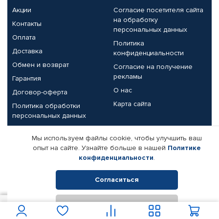
Акции
Согласие посетителя сайта
на обработку
Контакты
персональных данных
Оплата
Политика
Доставка
конфиденциальности
Обмен и возврат
Согласие на получение
рекламы
Гарантия
О нас
Договор-оферта
Карта сайта
Политика обработки
персональных данных
Партнерам
Мы используем файлы cookie, чтобы улучшить ваш
опыт на сайте. Узнайте больше в нашей
Политике
Корпоративным клиентам
Реквизиты компании
конфиденциальности
.
Поставщикам
Согласиться
Отклонить
© КАМАЗ ЦЕНТР ДОНЕЦК, 2015-2026. Все права защищены.
1 472
В корзину
Интернет-магазин автомобильных товаров Автопрофи.