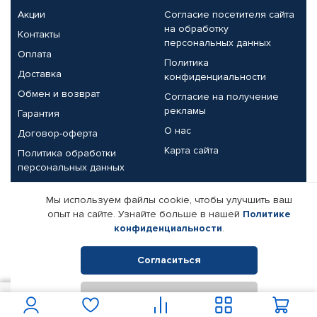
Акции
Согласие посетителя сайта
на обработку
Контакты
персональных данных
Оплата
Политика
Доставка
конфиденциальности
Обмен и возврат
Согласие на получение
рекламы
Гарантия
О нас
Договор-оферта
Карта сайта
Политика обработки
персональных данных
Партнерам
Мы используем файлы cookie, чтобы улучшить ваш
опыт на сайте. Узнайте больше в нашей
Политике
Корпоративным клиентам
Реквизиты компании
конфиденциальности
.
Поставщикам
Согласиться
Отклонить
© КАМАЗ ЦЕНТР ДОНЕЦК, 2015-2026. Все права защищены.
1 165
В корзину
Интернет-магазин автомобильных товаров Автопрофи.