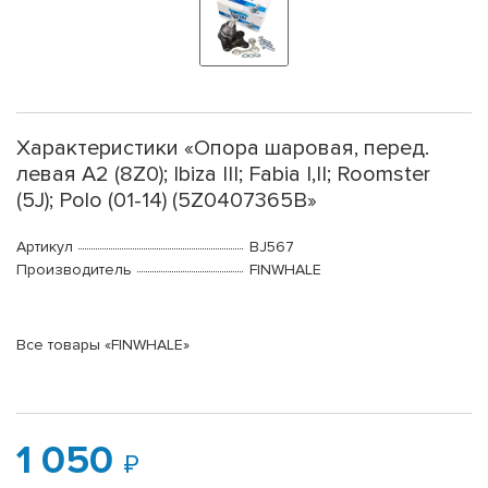
Характеристики «Опора шаровая, перед.
левая A2 (8Z0); Ibiza III; Fabia I,II; Roomster
(5J); Polo (01-14) (5Z0407365B»
Артикул
BJ567
Производитель
FINWHALE
Все товары «FINWHALE»
1 050