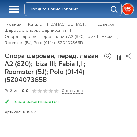
Главная
Каталог
ЗАПАСНЫЕ ЧАСТИ
Подвеска
Шаровые опоры, шарниры тяг
Опора шаровая, перед. левая A2 (8Z0); Ibiza III; Fabia I,II;
Roomster (5J); Polo (01-14) (5Z0407365B
Опора шаровая, перед. левая
A2 (8Z0); Ibiza III; Fabia I,II;
Roomster (5J); Polo (01-14)
(5Z0407365B
Рейтинг
0.0
0 отзывов
Товар заканчивается
Артикул:
BJ567