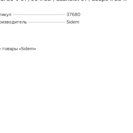
тикул
37680
оизводитель
Sidem
е товары «Sidem»