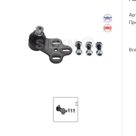
Ар
Пр
Вс