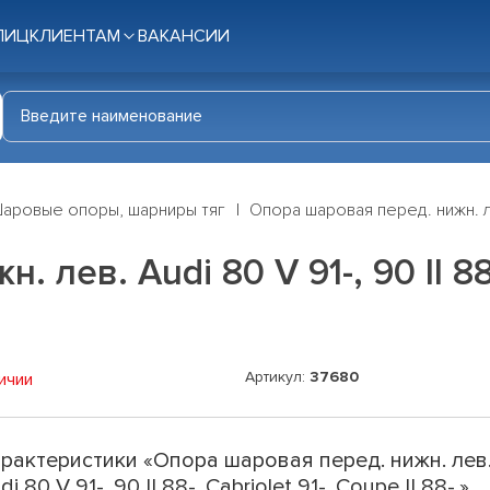
ЛИЦ
КЛИЕНТАМ
ВАКАНСИИ
аровые опоры, шарниры тяг
Опора шаровая перед. нижн. лев.
лев. Audi 80 V 91-, 90 II 88-,
Артикул:
37680
ичии
рактеристики «Опора шаровая перед. нижн. лев
di 80 V 91-, 90 II 88-, Cabriolet 91-, Coupe II 88-.»