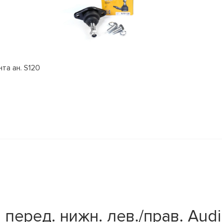
та ан. S120
ред. нижн. лев./прав. Audi A