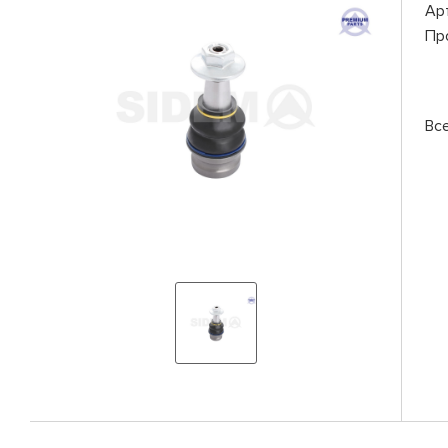
Ар
Пр
Вс