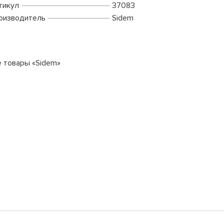
тикул
37083
оизводитель
Sidem
е товары «Sidem»