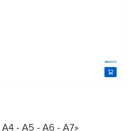
много
4 - A5 - A6 - A7»