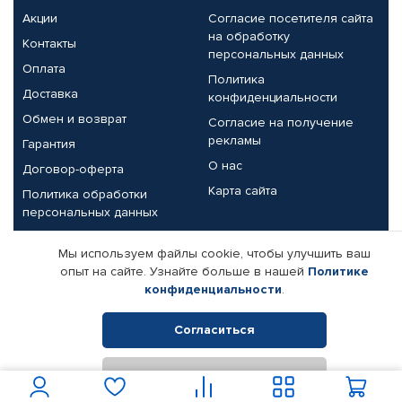
Акции
Согласие посетителя сайта
на обработку
Контакты
персональных данных
Оплата
Политика
Доставка
конфиденциальности
Обмен и возврат
Согласие на получение
рекламы
Гарантия
О нас
Договор-оферта
Карта сайта
Политика обработки
персональных данных
Партнерам
Мы используем файлы cookie, чтобы улучшить ваш
опыт на сайте. Узнайте больше в нашей
Политике
Корпоративным клиентам
Реквизиты компании
конфиденциальности
.
Поставщикам
Согласиться
Отклонить
© КАМАЗ ЦЕНТР ДОНЕЦК, 2015-2026. Все права защищены.
Интернет-магазин автомобильных товаров Автопрофи.