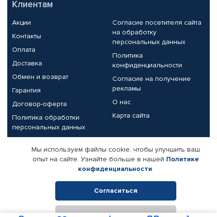
Клиентам
Акции
Согласие посетителя сайта
на обработку
Контакты
персональных данных
Оплата
Политика
Доставка
конфиденциальности
Обмен и возврат
Согласие на получение
рекламы
Гарантия
О нас
Договор-оферта
Карта сайта
Политика обработки
персональных данных
Партнерам
Мы используем файлы cookie, чтобы улучшить ваш
опыт на сайте. Узнайте больше в нашей
Политике
Корпоративным клиентам
Реквизиты компании
конфиденциальности
.
Поставщикам
Согласиться
Отклонить
© КАМАЗ ЦЕНТР ДОНЕЦК, 2015-2026. Все права защищены.