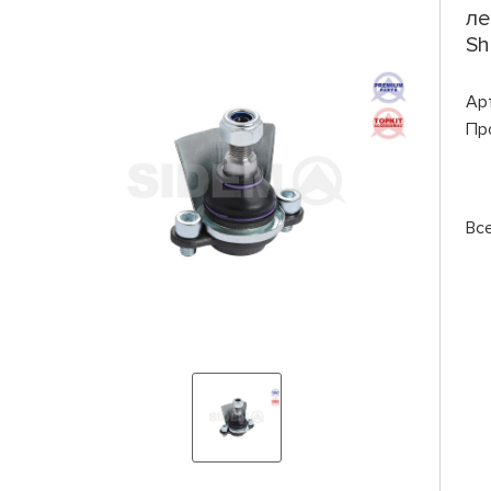
ле
Sh
Ар
Пр
Вс