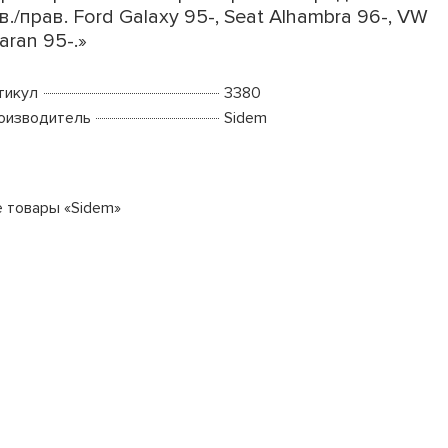
в./прав. Ford Galaxy 95-, Seat Alhambra 96-, VW
aran 95-.»
тикул
3380
оизводитель
Sidem
е товары «Sidem»