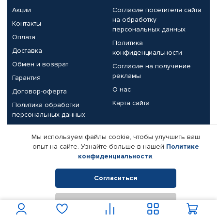
Акции
Согласие посетителя сайта
на обработку
Контакты
персональных данных
Оплата
Политика
Доставка
конфиденциальности
Обмен и возврат
Согласие на получение
рекламы
Гарантия
О нас
Договор-оферта
Карта сайта
Политика обработки
персональных данных
Партнерам
Мы используем файлы cookie, чтобы улучшить ваш
опыт на сайте. Узнайте больше в нашей
Политике
Корпоративным клиентам
Реквизиты компании
конфиденциальности
.
Поставщикам
Согласиться
Отклонить
© КАМАЗ ЦЕНТР ДОНЕЦК, 2015-2026. Все права защищены.
Интернет-магазин автомобильных товаров Автопрофи.