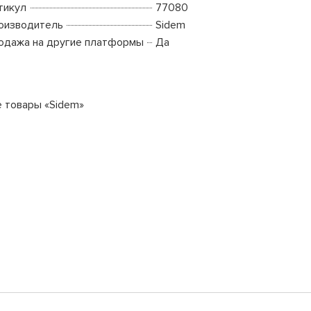
тикул
77080
оизводитель
Sidem
одажа на другие платформы
Да
е товары «Sidem»