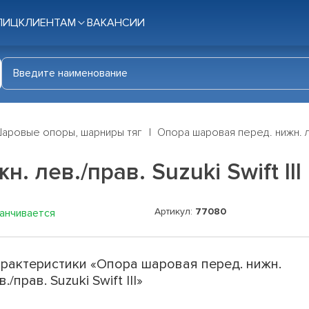
ЛИЦ
КЛИЕНТАМ
ВАКАНСИИ
аровые опоры, шарниры тяг
Опора шаровая перед. нижн. лев.
 лев./прав. Suzuki Swift III
Артикул:
77080
канчивается
рактеристики «Опора шаровая перед. нижн.
в./прав. Suzuki Swift III»