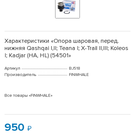
Характеристики «Опора шаровая, перед.
нижняя Qashqai I,II; Teana I; X-Trail II,III; Koleos
I; Kadjar (HA, HL) (54501»
Артикул
BJ518
Производитель
FINWHALE
Все товары «FINWHALE»
950