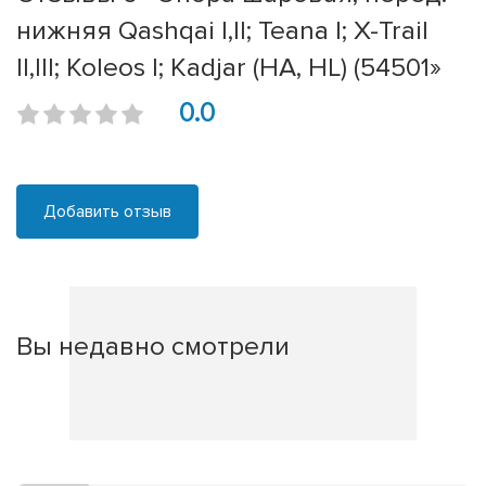
нижняя Qashqai I,II; Teana I; X-Trail
II,III; Koleos I; Kadjar (HA, HL) (54501»
0.0
Добавить отзыв
Вы недавно смотрели