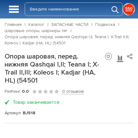
Главная
Каталог
ЗАПАСНЫЕ ЧАСТИ
Подвеска
Шаровые опоры, шарниры тяг
Опора шаровая, перед. нижняя Qashqai I,II; Teana I; X-Trail II,III;
Koleos I; Kadjar (HA, HL) (54501
Опора шаровая, перед.
нижняя Qashqai I,II; Teana I; X-
Trail II,III; Koleos I; Kadjar (HA,
HL) (54501
Рейтинг
0.0
0 отзывов
Товар заканчивается
Артикул:
BJ518