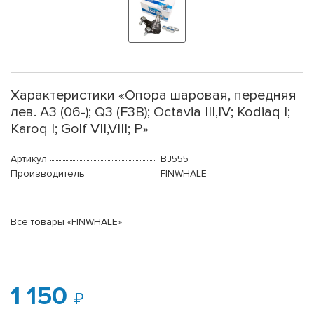
Характеристики «Опора шаровая, передняя
лев. A3 (06-); Q3 (F3B); Octavia III,IV; Kodiaq I;
Karoq I; Golf VII,VIII; P»
Артикул
BJ555
Производитель
FINWHALE
Все товары «FINWHALE»
1 150