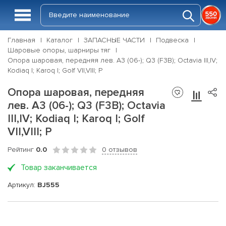
Главная
Каталог
ЗАПАСНЫЕ ЧАСТИ
Подвеска
Шаровые опоры, шарниры тяг
Опора шаровая, передняя лев. A3 (06-); Q3 (F3B); Octavia III,IV;
Kodiaq I; Karoq I; Golf VII,VIII; P
Опора шаровая, передняя
лев. A3 (06-); Q3 (F3B); Octavia
III,IV; Kodiaq I; Karoq I; Golf
VII,VIII; P
Рейтинг
0.0
0 отзывов
Товар заканчивается
Артикул:
BJ555