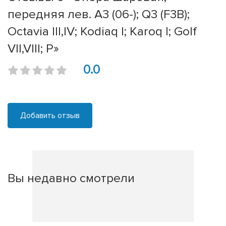
передняя лев. A3 (06-); Q3 (F3B);
Octavia III,IV; Kodiaq I; Karoq I; Golf
VII,VIII; P»
0.0
Добавить отзыв
Вы недавно смотрели