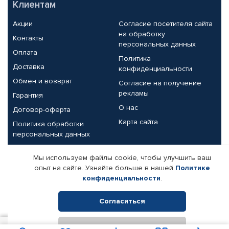
Клиентам
Акции
Согласие посетителя сайта
на обработку
Контакты
персональных данных
Оплата
Политика
Доставка
конфиденциальности
Обмен и возврат
Согласие на получение
рекламы
Гарантия
О нас
Договор-оферта
Карта сайта
Политика обработки
персональных данных
Партнерам
Мы используем файлы cookie, чтобы улучшить ваш
опыт на сайте. Узнайте больше в нашей
Политике
Корпоративным клиентам
Реквизиты компании
конфиденциальности
.
Поставщикам
Согласиться
Отклонить
© КАМАЗ ЦЕНТР ДОНЕЦК, 2015-2026. Все права защищены.