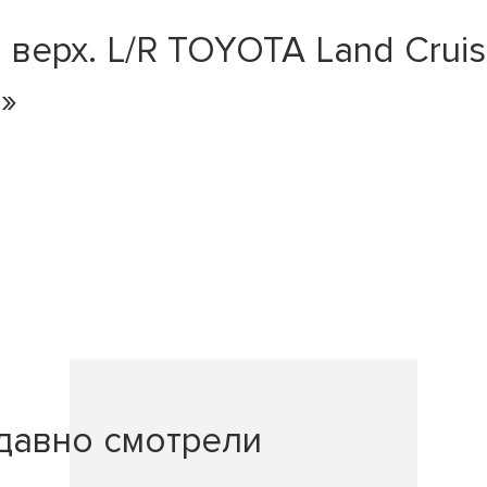
ерх. L/R TOYOTA Land Cruiser
D»
давно смотрели