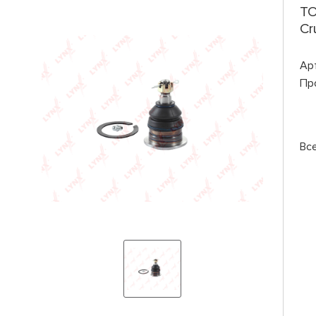
TO
Cr
Ар
Пр
Вс