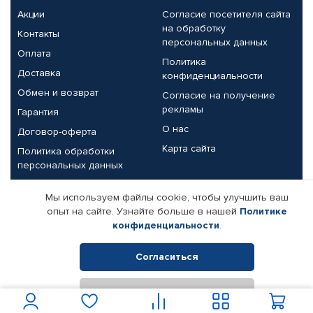
Акции
Согласие посетителя сайта
на обработку
Контакты
персональных данных
Оплата
Политика
Доставка
конфиденциальности
Обмен и возврат
Согласие на получение
рекламы
Гарантия
О нас
Договор-оферта
Карта сайта
Политика обработки
персональных данных
Партнерам
Мы используем файлы cookie, чтобы улучшить ваш
опыт на сайте. Узнайте больше в нашей
Политике
Корпоративным клиентам
Реквизиты компании
конфиденциальности
.
Поставщикам
Согласиться
Отклонить
© КАМАЗ ЦЕНТР ДОНЕЦК, 2015-2026. Все права защищены.
Интернет-магазин автомобильных товаров Автопрофи.