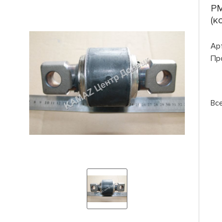
РМ
(к
Ар
Пр
Вс