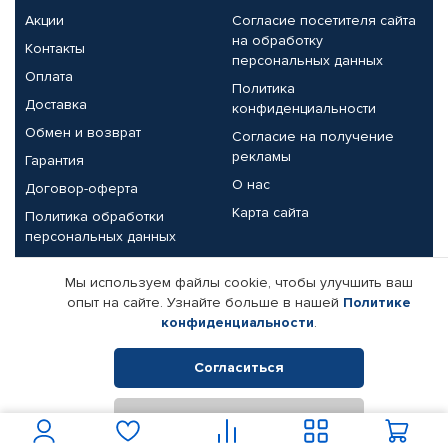
Акции
Согласие посетителя сайта
на обработку
Контакты
персональных данных
Оплата
Политика
Доставка
конфиденциальности
Обмен и возврат
Согласие на получение
рекламы
Гарантия
О нас
Договор-оферта
Карта сайта
Политика обработки
персональных данных
Партнерам
Мы используем файлы cookie, чтобы улучшить ваш
опыт на сайте. Узнайте больше в нашей
Политике
Корпоративным клиентам
Реквизиты компании
конфиденциальности
.
Поставщикам
Согласиться
Отклонить
© КАМАЗ ЦЕНТР ДОНЕЦК, 2015-2026. Все права защищены.
Интернет-магазин автомобильных товаров Автопрофи.