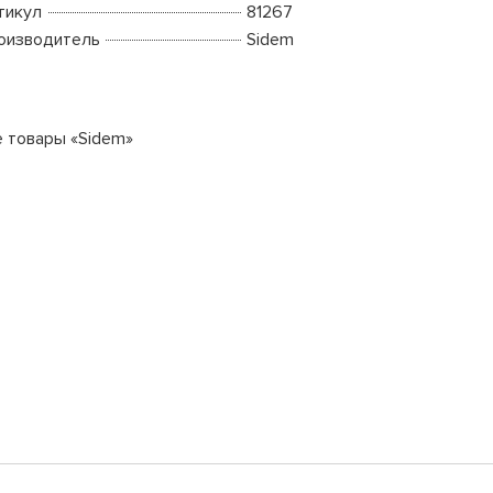
тикул
81267
оизводитель
Sidem
е товары «Sidem»