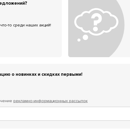
редложений?
что-то среди наших акций!
цию о новинках и скидках первыми!
учение
рекламно-информационных рассылок