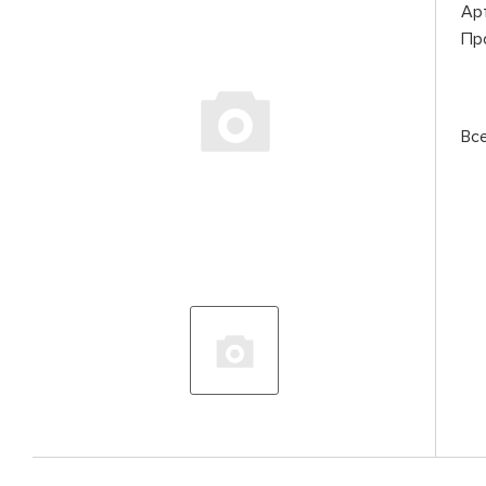
Ар
Пр
Вс