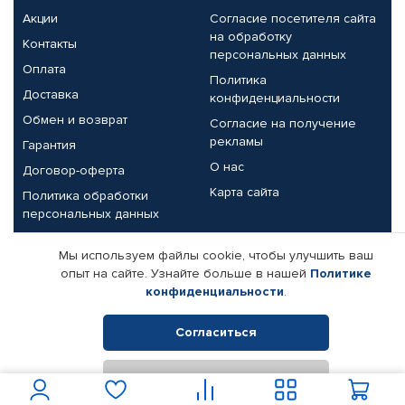
Акции
Согласие посетителя сайта
на обработку
Контакты
персональных данных
Оплата
Политика
Доставка
конфиденциальности
Обмен и возврат
Согласие на получение
рекламы
Гарантия
О нас
Договор-оферта
Карта сайта
Политика обработки
персональных данных
Партнерам
Мы используем файлы cookie, чтобы улучшить ваш
опыт на сайте. Узнайте больше в нашей
Политике
Корпоративным клиентам
Реквизиты компании
конфиденциальности
.
Поставщикам
Согласиться
Отклонить
© КАМАЗ ЦЕНТР ДОНЕЦК, 2015-2026. Все права защищены.
Интернет-магазин автомобильных товаров Автопрофи.