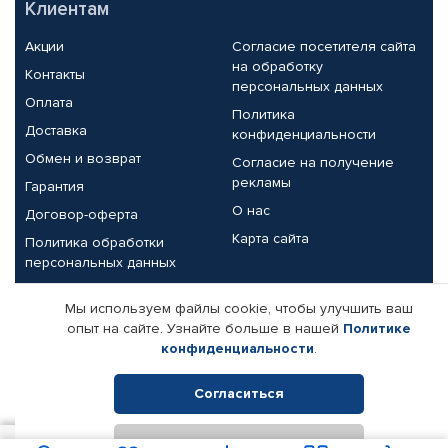
Клиентам
Акции
Согласие посетителя сайта
на обработку
Контакты
персональных данных
Оплата
Политика
Доставка
конфиденциальности
Обмен и возврат
Согласие на получение
рекламы
Гарантия
О нас
Договор-оферта
Карта сайта
Политика обработки
персональных данных
Партнерам
Мы используем файлы cookie, чтобы улучшить ваш
опыт на сайте. Узнайте больше в нашей
Политике
Корпоративным клиентам
Реквизиты компании
конфиденциальности
.
Поставщикам
Согласиться
Отклонить
© КАМАЗ ЦЕНТР ДОНЕЦК, 2015-2026. Все права защищены.