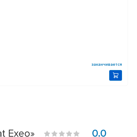
заканчивается
at Exeo»
0.0