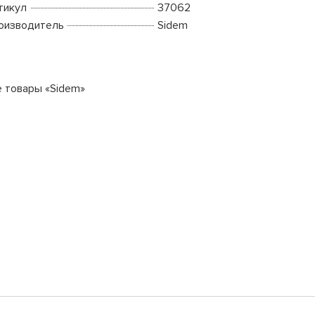
тикул
37062
оизводитель
Sidem
е товары «Sidem»