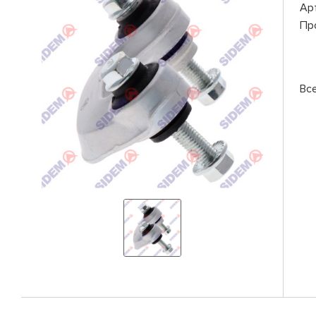
Ар
Пр
Вс