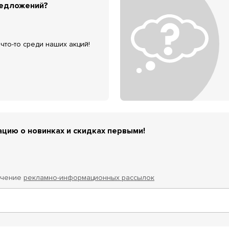
редложений?
что-то среди наших акций!
цию о новинках и скидках первыми!
учение
рекламно-информационных рассылок