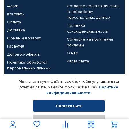
Акции
Согласие посетителя сайта
на обработку
Контакты
персональных данных
Оплата
Политика
Доставка
конфиденциальности
Обмен и возврат
Согласие на получение
рекламы
Гарантия
О нас
Договор-оферта
Карта сайта
Политика обработки
персональных данных
Партнерам
Мы используем файлы cookie, чтобы улучшить ваш
опыт на сайте. Узнайте больше в нашей
Политике
Корпоративным клиентам
Реквизиты компании
конфиденциальности
.
Поставщикам
Согласиться
Отклонить
© КАМАЗ ЦЕНТР ДОНЕЦК, 2015-2026. Все права защищены.
Интернет-магазин автомобильных товаров Автопрофи.