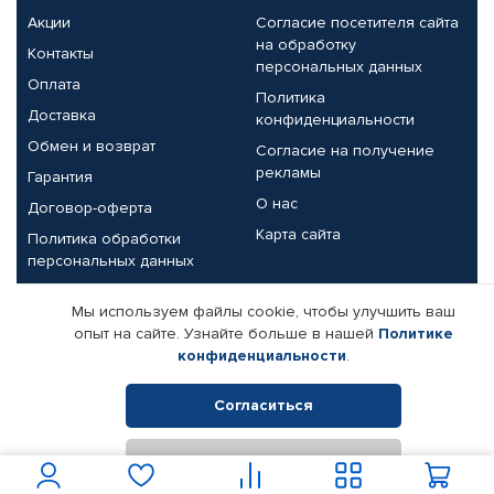
Акции
Согласие посетителя сайта
на обработку
Контакты
персональных данных
Оплата
Политика
Доставка
конфиденциальности
Обмен и возврат
Согласие на получение
рекламы
Гарантия
О нас
Договор-оферта
Карта сайта
Политика обработки
персональных данных
Партнерам
Мы используем файлы cookie, чтобы улучшить ваш
опыт на сайте. Узнайте больше в нашей
Политике
Корпоративным клиентам
Реквизиты компании
конфиденциальности
.
Поставщикам
Согласиться
Отклонить
© КАМАЗ ЦЕНТР ДОНЕЦК, 2015-2026. Все права защищены.
Интернет-магазин автомобильных товаров Автопрофи.