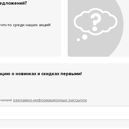
редложений?
что-то среди наших акций!
цию о новинках и скидках первыми!
учение
рекламно-информационных рассылок