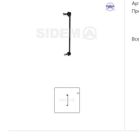
Ар
Пр
Вс