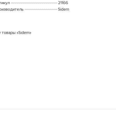
тикул
21166
оизводитель
Sidem
е товары «Sidem»