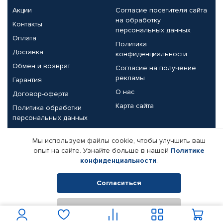
Акции
Согласие посетителя сайта
на обработку
Контакты
персональных данных
Оплата
Политика
Доставка
конфиденциальности
Обмен и возврат
Согласие на получение
рекламы
Гарантия
О нас
Договор-оферта
Карта сайта
Политика обработки
персональных данных
Партнерам
Мы используем файлы cookie, чтобы улучшить ваш
опыт на сайте. Узнайте больше в нашей
Политике
Корпоративным клиентам
Реквизиты компании
конфиденциальности
.
Поставщикам
Согласиться
Отклонить
© КАМАЗ ЦЕНТР ДОНЕЦК, 2015-2026. Все права защищены.
Интернет-магазин автомобильных товаров Автопрофи.