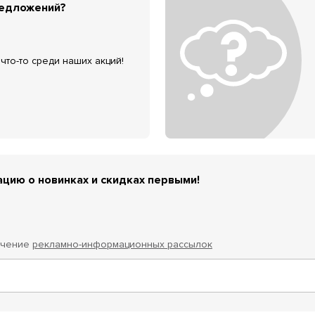
редложений?
что-то среди наших акций!
цию о новинках и скидках первыми!
учение
рекламно-информационных рассылок