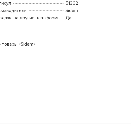
тикул
51362
оизводитель
Sidem
одажа на другие платформы
Да
е товары «Sidem»