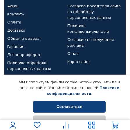
Акции
Согласие посетителя сайта
на обработку
Контакты
персональных данных
Оплата
Политика
Доставка
конфиденциальности
Обмен и возврат
Согласие на получение
рекламы
Гарантия
О нас
Договор-оферта
Карта сайта
Политика обработки
персональных данных
Партнерам
Мы используем файлы cookie, чтобы улучшить ваш
опыт на сайте. Узнайте больше в нашей
Политике
Корпоративным клиентам
Реквизиты компании
конфиденциальности
.
Поставщикам
Согласиться
Отклонить
© КАМАЗ ЦЕНТР ДОНЕЦК, 2015-2026. Все права защищены.
Интернет-магазин автомобильных товаров Автопрофи.