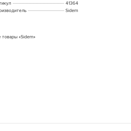
тикул
41364
оизводитель
Sidem
е товары «Sidem»