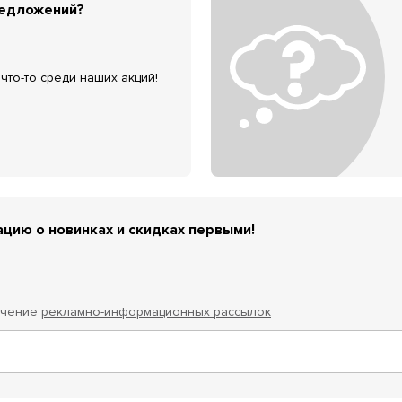
редложений?
что-то среди наших акций!
цию о новинках и скидках первыми!
учение
рекламно-информационных рассылок