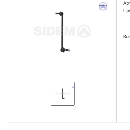
Ар
Пр
Вс