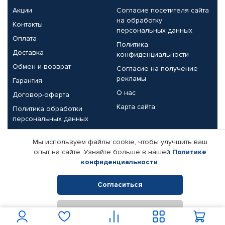
Акции
Согласие посетителя сайта
на обработку
Контакты
персональных данных
Оплата
Политика
Доставка
конфиденциальности
Обмен и возврат
Согласие на получение
рекламы
Гарантия
О нас
Договор-оферта
Карта сайта
Политика обработки
персональных данных
Партнерам
Мы используем файлы cookie, чтобы улучшить ваш
опыт на сайте. Узнайте больше в нашей
Политике
Корпоративным клиентам
Реквизиты компании
конфиденциальности
.
Поставщикам
Согласиться
Отклонить
© КАМАЗ ЦЕНТР ДОНЕЦК, 2015-2026. Все права защищены.
Интернет-магазин автомобильных товаров Автопрофи.