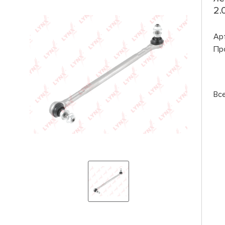
2.
Ар
Пр
Вс