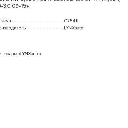
0-3.0 09-15»
тикул
C7541L
оизводитель
LYNXauto
е товары «LYNXauto»