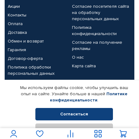
Акции
Согласие посетителя сайта
на обработку
Контакты
персональных данных
Оплата
Политика
Доставка
конфиденциальности
Обмен и возврат
Согласие на получение
рекламы
Гарантия
О нас
Договор-оферта
Карта сайта
Политика обработки
персональных данных
Партнерам
Мы используем файлы cookie, чтобы улучшить ваш
опыт на сайте. Узнайте больше в нашей
Политике
Корпоративным клиентам
Реквизиты компании
конфиденциальности
.
Поставщикам
Согласиться
Отклонить
© КАМАЗ ЦЕНТР ДОНЕЦК, 2015-2026. Все права защищены.
Интернет-магазин автомобильных товаров Автопрофи.