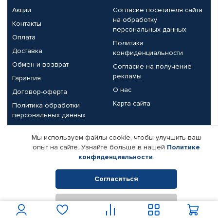
Акции
Согласие посетителя сайта
на обработку
Контакты
персональных данных
Оплата
Политика
Доставка
конфиденциальности
Обмен и возврат
Согласие на получение
рекламы
Гарантия
О нас
Договор-оферта
Карта сайта
Политика обработки
персональных данных
Партнерам
Мы используем файлы cookie, чтобы улучшить ваш
опыт на сайте. Узнайте больше в нашей
Политике
Корпоративным клиентам
Реквизиты компании
конфиденциальности
.
Поставщикам
Согласиться
Отклонить
© КАМАЗ ЦЕНТР ДОНЕЦК, 2015-2026. Все права защищены.
Интернет-магазин автомобильных товаров Автопрофи.