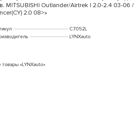
в. MITSUBISHI Outlander/Airtrek I 2.0-2.4 03-06 /
ncer(CY) 2.0 08>»
тикул
C7052L
оизводитель
LYNXauto
е товары «LYNXauto»