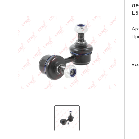
ле
La
Ар
Пр
Вс