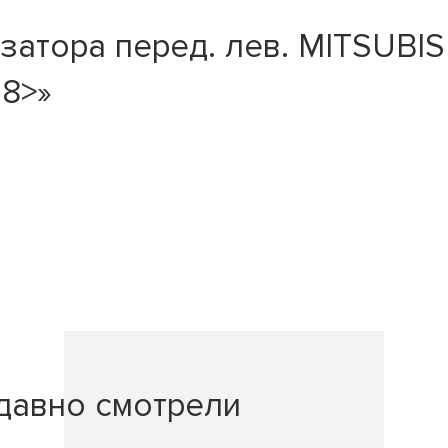
тора перед. лев. MITSUBISHI 
08>»
давно смотрели