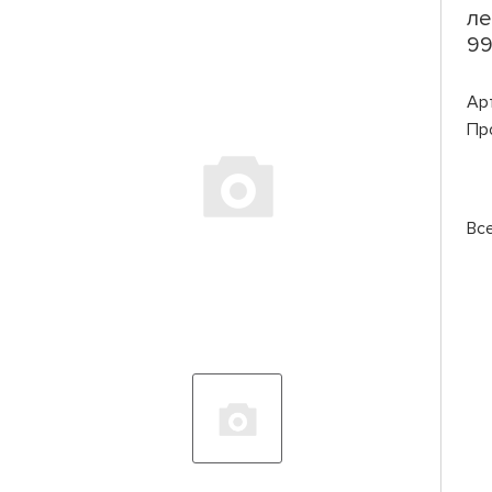
ле
99
Ар
Пр
Вс