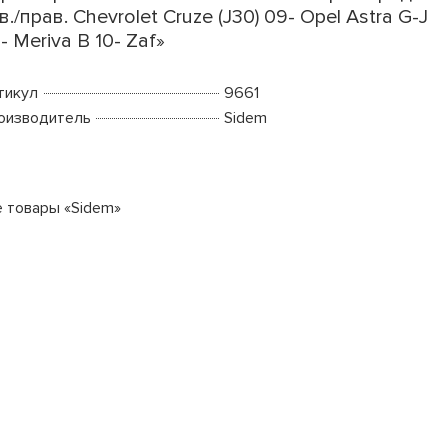
в./прав. Chevrolet Cruze (J30) 09- Opel Astra G-J
- Meriva B 10- Zaf»
тикул
9661
оизводитель
Sidem
е товары «Sidem»