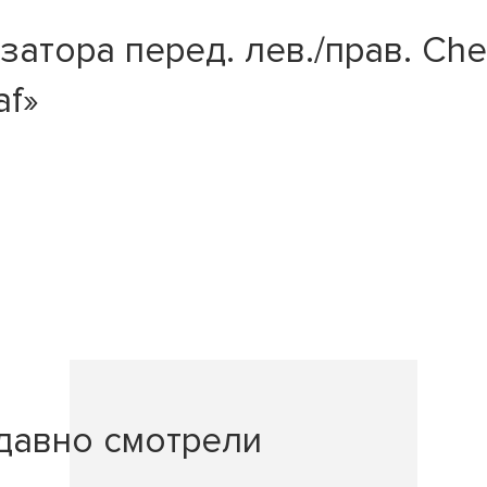
тора перед. лев./прав. Chevr
af»
давно смотрели