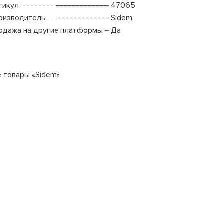
тикул
47065
оизводитель
Sidem
одажа на другие платформы
Да
е товары «Sidem»