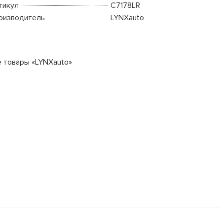
тикул
C7178LR
оизводитель
LYNXauto
е товары «LYNXauto»