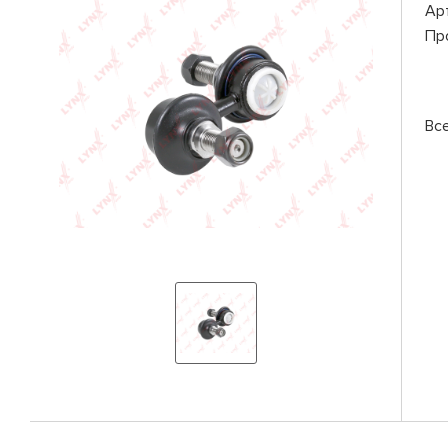
Ар
Пр
Вс