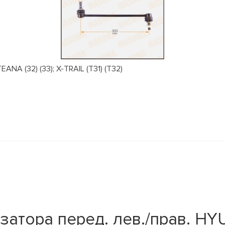
NA (32) (33); X-TRAIL (T31) (T32)
атора перед. лев./прав. HYU