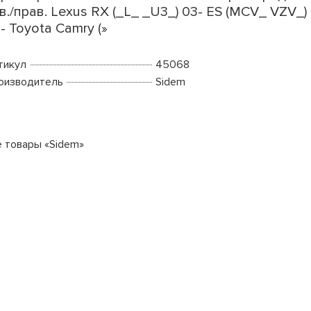
в./прав. Lexus RX (_L_ _U3_) 03- ES (MCV_ VZV_)
- Toyota Camry (»
тикул
45068
оизводитель
Sidem
е товары «Sidem»