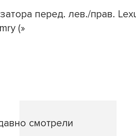
атора перед. лев./прав. Lexu
mry (»
давно смотрели