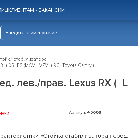
ЛИЦ
КЛИЕНТАМ
ВАКАНСИИ
тойки стабилизатора
3_) 03- ES (MCV_ VZV_) 96- Toyota Camry (
д. лев./прав. Lexus RX (_L_
Артикул:
45068
ичии
рактеристики «Стойка стабилизатора перед.