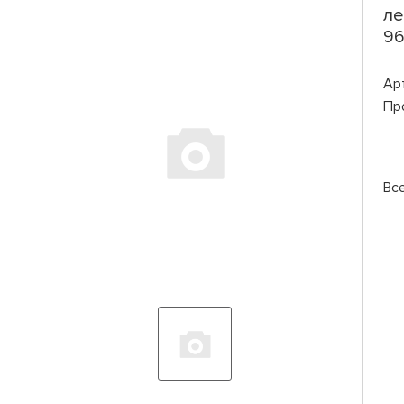
ле
96
Ар
Пр
Вс