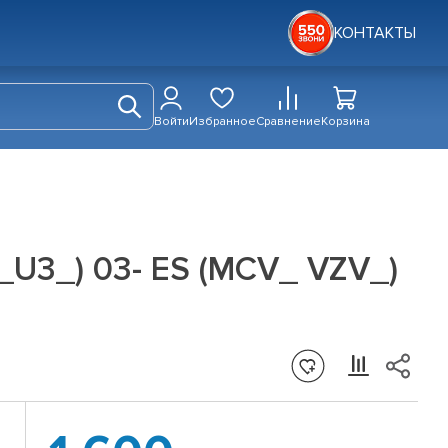
КОНТАКТЫ
Войти
Избранное
Сравнение
Корзина
 _U3_) 03- ES (MCV_ VZV_)