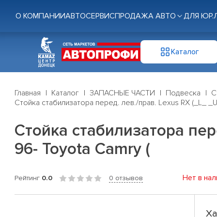
О КОМПАНИИ
АВТОСЕРВИС
ПРОДАЖА АВТО
ДЛЯ ЮР.
Каталог
Главная
Каталог
ЗАПАСНЫЕ ЧАСТИ
Подвеска
С
Стойка стабилизатора перед. лев./прав. Lexus RX (_L_ _U
Стойка стабилизатора пере
96- Toyota Camry (
Нет в нал
Рейтинг
0.0
0 отзывов
Ха