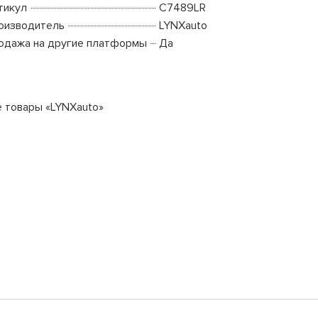
тикул
C7489LR
оизводитель
LYNXauto
одажа на другие платформы
Да
е товары «LYNXauto»