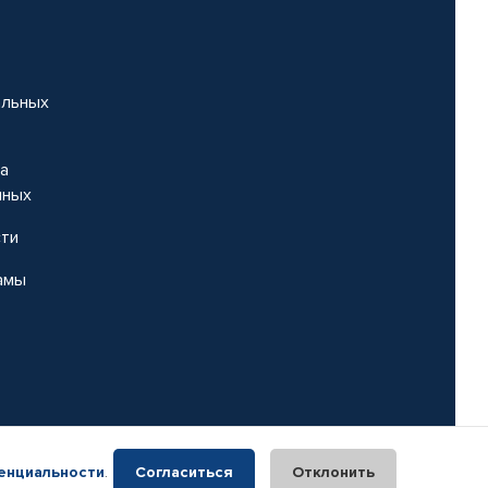
альных
на
нных
сти
амы
енциальности
.
Согласиться
Отклонить