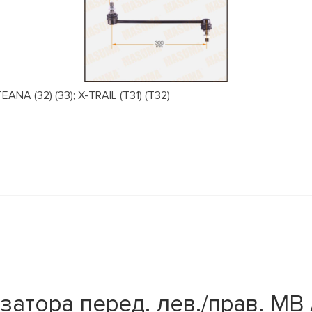
NA (32) (33); X-TRAIL (T31) (T32)
тора перед. лев./прав. MB A-