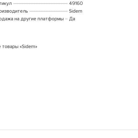
тикул
49160
оизводитель
Sidem
одажа на другие платформы
Да
е товары «Sidem»