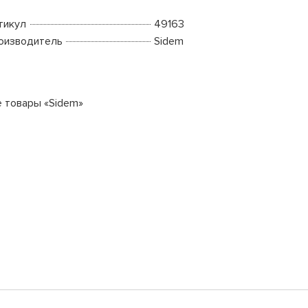
тикул
49163
оизводитель
Sidem
е товары «Sidem»