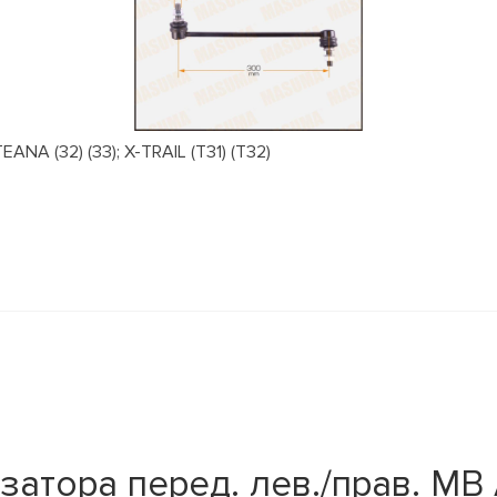
NA (32) (33); X-TRAIL (T31) (T32)
атора перед. лев./прав. MB A