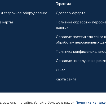
т
Гарантия
 и сварочное оборудование
Договор-оферта
е карты
Политика обработки персон
данных
Согласие посетителя сайта 
обработку персональных да
Политика конфиденциально
Согласие на получение рекл
О нас
Карта сайта
ь ваш опыт на сайте. Узнайте больше в нашей
Политике конфид
-магазин автомобильных товаров Автопрофи.