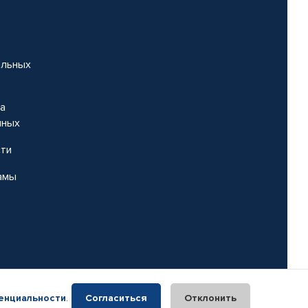
альных
на
нных
сти
амы
енциальности
.
Согласиться
Отклонить