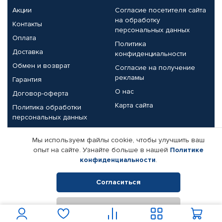
Акции
Согласие посетителя сайта
на обработку
Контакты
персональных данных
Оплата
Политика
Доставка
конфиденциальности
Обмен и возврат
Согласие на получение
рекламы
Гарантия
О нас
Договор-оферта
Карта сайта
Политика обработки
персональных данных
Партнерам
Мы используем файлы cookie, чтобы улучшить ваш
опыт на сайте. Узнайте больше в нашей
Политике
Корпоративным клиентам
Реквизиты компании
конфиденциальности
.
Поставщикам
Согласиться
Отклонить
© КАМАЗ ЦЕНТР ДОНЕЦК, 2015-2026. Все права защищены.
Интернет-магазин автомобильных товаров Автопрофи.