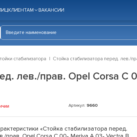
ЛИЦ
КЛИЕНТАМ
ВАКАНСИИ
тойки стабилизатора
Стойка стабилизатора перед. лев./прав
. лев./прав. Opel Corsa C 00
Артикул:
9660
ичии
рактеристики «Стойка стабилизатора перед.
в./прав. Opel Corsa C 00- Meriva A 03- Vectra B