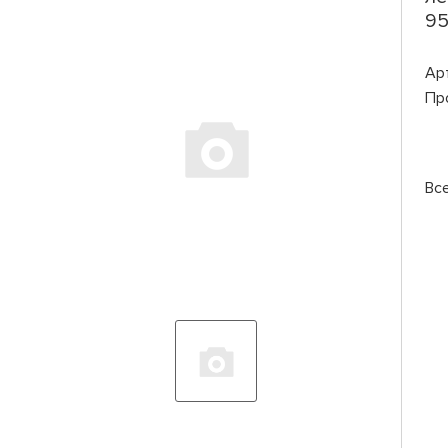
95
Ар
Пр
Вс