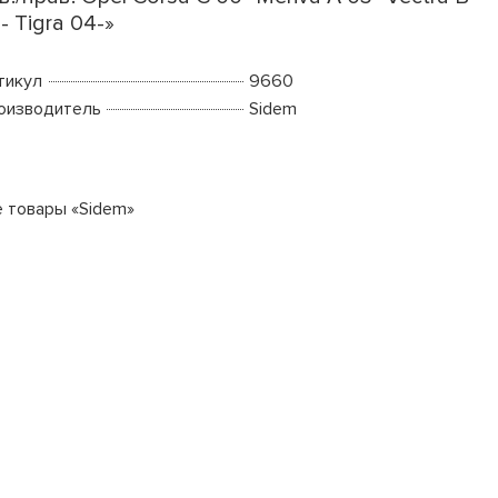
- Tigra 04-»
тикул
9660
оизводитель
Sidem
е товары «Sidem»