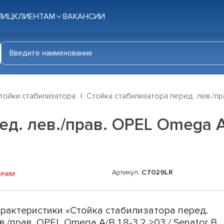
ЛИЦ
КЛИЕНТАМ
ВАКАНСИИ
тойки стабилизатора
Стойка стабилизатора перед. лев./пра
д. лев./прав. OPEL Omega A/B
Артикул:
C7029LR
ичии
рактеристики «Стойка стабилизатора перед.
в./прав. OPEL Omega A/B 1.8-3.2 >03 / Senator B