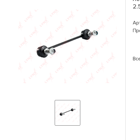
2.
Ар
Пр
Вс