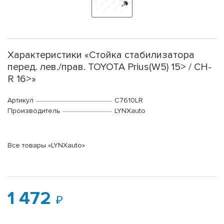
Характеристики «Стойка стабилизатора
перед. лев./прав. TOYOTA Prius(W5) 15> / CH-
R 16>»
Артикул
C7610LR
Производитель
LYNXauto
Все товары «LYNXauto»
1 472