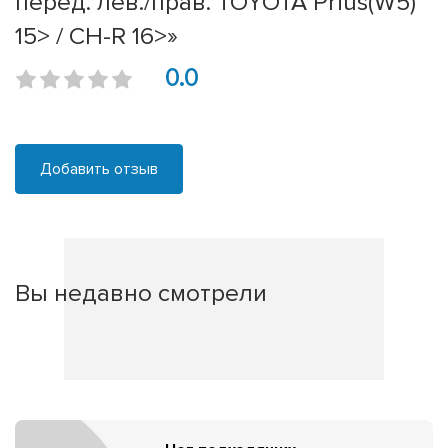
перед. лев./прав. TOYOTA Prius(W5)
15> / CH-R 16>»
0.0
Добавить отзыв
Вы недавно смотрели